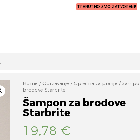
TRENUTNO SMO ZATVORENI!
Home
/
Održavanje
/
Oprema za pranje
/ Šampo
brodove Starbrite
Šampon za brodove
Starbrite
19,78
€