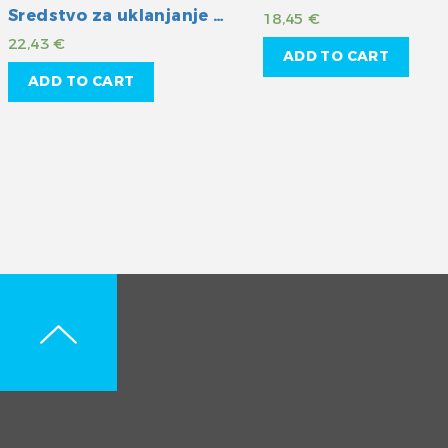
Sredstvo za uklanjanje ogrebotina na akrilnom staklu
18,45
€
22,43
€
ADD TO CART
ADD TO CART