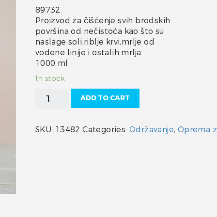
89732
Proizvod za čišćenje svih brodskih
površina od nečistoća kao što su
naslage soli,riblje krvi,mrlje od
vodene linije i ostalih mrlja.
1000 ml
In stock
Šampon
ADD TO CART
za
brodove
Starbrite
SKU:
13482
Categories:
Održavanje
,
Oprema z
quantity