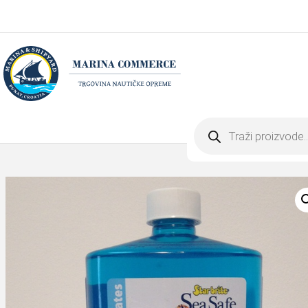
Products
search