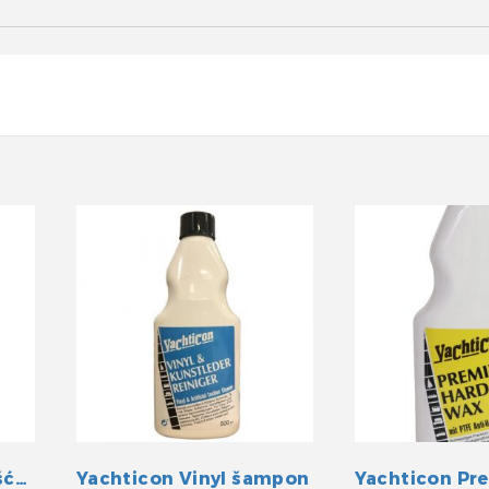
Super sredstvo za čišćenje tikovine
Yachticon Vinyl šampon