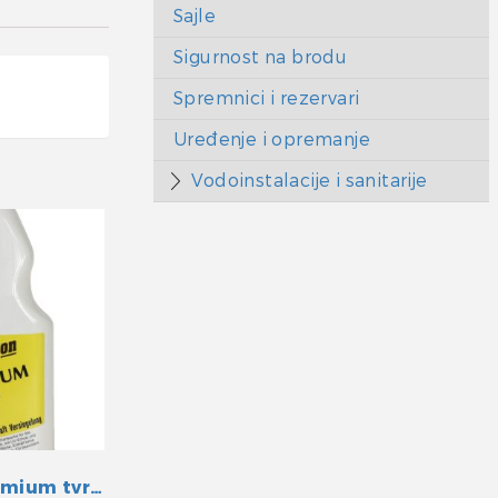
Sajle
Sigurnost na brodu
Spremnici i rezervari
Uređenje i opremanje
Vodoinstalacije i sanitarije
Yachticon Premium tvrdi vosak s teflonom