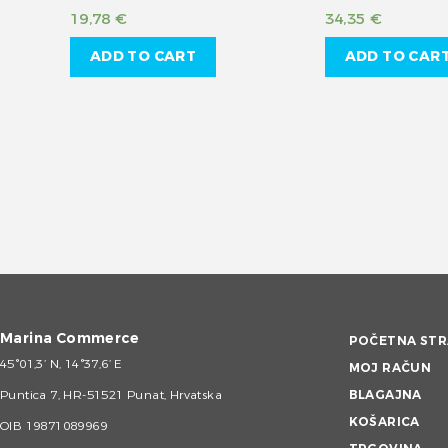
19,78
€
34,35
€
ADD TO CART
ADD TO CAR
Marina Commerce
POČETNA STR
45°01,3’ N, 14°37,6’ E
MOJ RAČUN
Puntica 7, HR-51521 Punat, Hrvatska
BLAGAJNA
KOŠARICA
OIB 19871089969