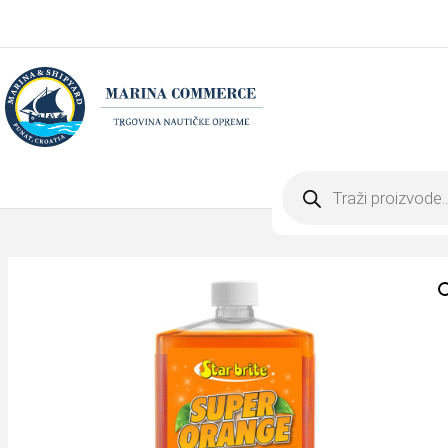
Products
search