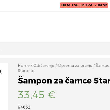
TRENUTNO SMO ZATVORENI!
Home
/
Održavanje
/
Oprema za pranje
/ Šampo
Starbrite
Šampon za čamce Star
33,45
€
94632