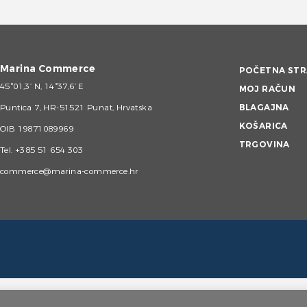
Marina Commerce
POČETNA STR
45°01,3’ N, 14°37,6’ E
MOJ RAČUN
Puntica 7, HR-51521 Punat, Hrvatska
BLAGAJNA
KOŠARICA
OIB 19871089969
TRGOVINA
Tel.
+385 51 654 303
commerce@marina-commerce.hr