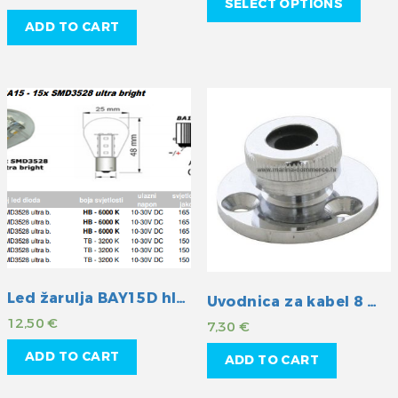
SELECT OPTIONS
ADD TO CART
Led žarulja BAY15D hladna
Uvodnica za kabel 8 mm
12,50
€
7,30
€
ADD TO CART
ADD TO CART