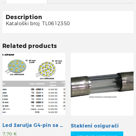
Description
Kataloški broj: TL0612350
Related products
Led žarulja G4-pin sa strane hladna
Stakleni osigurači
7,70
€