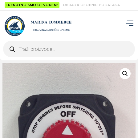
TRENUTNO SMO OTVORENI!
OBRADA OSOBNIH PODATAKA
Products
search