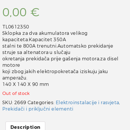
0,00
€
TL0612350
Sklopka za dva akumulatora velikog
kapaciteta.Kapacitet 350A
stalni te 800A trenutni.Automatsko prekidanje
struje sa altenatora u slučaju
okretanja prekidača prije gašenja motora,za disel
motore
koji zbog jakih elektropokretača iziskuju jaku
amperažu.
140 X 140 X 90 mm
Out of stock
SKU:
2669
Categories:
Elektroinstalacije i rasvjeta
,
Prekidači i priključni elementi
Description