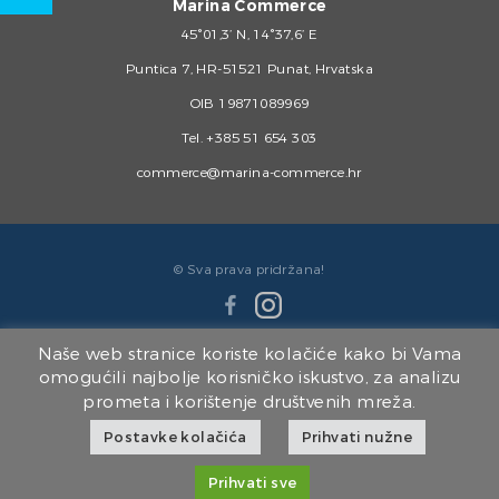
Marina Commerce
45°01,3’ N, 14°37,6’ E
Puntica 7, HR-51521 Punat, Hrvatska
OIB 19871089969
Tel.
+385 51 654 303
commerce@marina-commerce.hr
© Sva prava pridržana!
Naše web stranice koriste kolačiće kako bi Vama
omogućili najbolje korisničko iskustvo, za analizu
prometa i korištenje društvenih mreža.
Članice Marina Punat Grupe:
Postavke kolačića
Prihvati nužne
Marina Punat d.o.o.
|
Brodogradilište Punat d.o.o.
|
Marina Punat Hotel & Resort
|
Marina Commerce d.o.o.
|
Kvarner d.o.o.
Prihvati sve