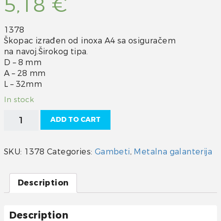
5,18
€
1378
Škopac izrađen od inoxa A4 sa osiguračem
na navoj.Širokog tipa.
D – 8 mm
A – 28 mm
L – 32mm
In stock
Škopac
ADD TO CART
large
inox
8
SKU:
1378
Categories:
Gambeti
,
Metalna galanterija
quantity
Description
Description