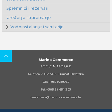
Spremnici i rezervari
Uređenje i opremanje
Vodoinstalacije i sanitarije
Marina Commerce
45°01,3’ N, 14°37,6’ E
Puntica 7, HR-51521 Punat, Hrvatska
OIB 19871089969
Tel.
+385 51 654 303
commerce@marina-commerce.hr