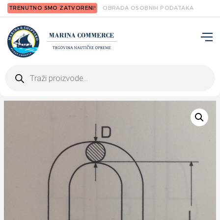
TRENUTNO SMO ZATVORENI!
OBRADA OSOBNIH PODATAKA
Products
search