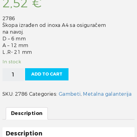
2,52
€
2786
Škopa izrađen od inoxa A4 sa osiguračem
na navoj.
D – 6 mm
A – 12 mm
L ,R- 21 mm
In stock
Škopac
ADD TO CART
omega
6
quantity
SKU:
2786
Categories:
Gambeti
,
Metalna galanterija
Description
Description