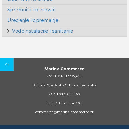
Spremnici i rezervari
Uređenje i opremanje
Vodoinstalacije i sanitarije
Marina Commerce
45°01,3’ N, 14°37,6’ E
Puntica 7, HR-51521 Punat, Hrvatska
OIB 19871089969
Tel.
+385 51 654 303
commerce@marina-commerce.hr