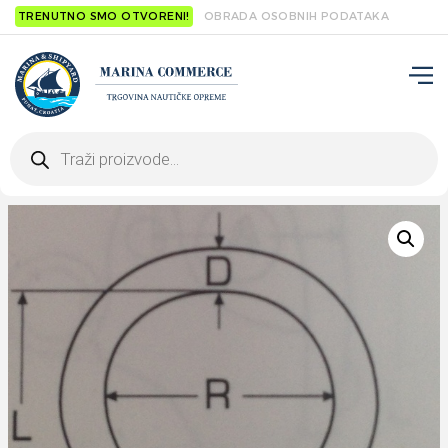
TRENUTNO SMO OTVORENI!
OBRADA OSOBNIH PODATAKA
Products
search