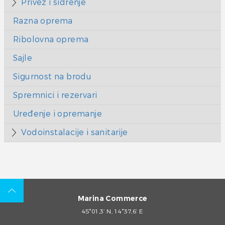
Privez i sidrenje
Razna oprema
Ribolovna oprema
Sajle
Sigurnost na brodu
Spremnici i rezervari
Uređenje i opremanje
Vodoinstalacije i sanitarije
Marina Commerce
45°01,3’ N, 14°37,6’ E