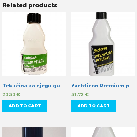
Related products
Tekućina za njegu gumenih površina
Yachticon Premium politura s teflon-om
20,30
€
31,72
€
ADD TO CART
ADD TO CART