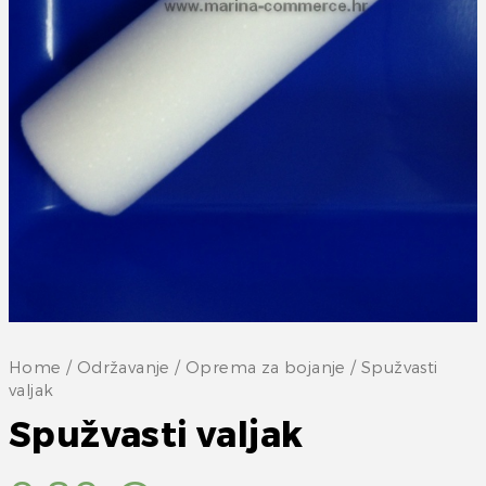
Home
/
Održavanje
/
Oprema za bojanje
/ Spužvasti
valjak
Spužvasti valjak