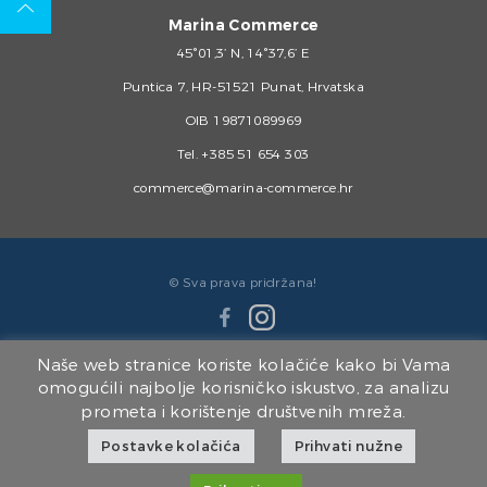
Marina Commerce
45°01,3’ N, 14°37,6’ E
Puntica 7, HR-51521 Punat, Hrvatska
OIB 19871089969
Tel.
+385 51 654 303
commerce@marina-commerce.hr
© Sva prava pridržana!
Naše web stranice koriste kolačiće kako bi Vama
omogućili najbolje korisničko iskustvo, za analizu
prometa i korištenje društvenih mreža.
Članice Marina Punat Grupe:
Postavke kolačića
Prihvati nužne
Marina Punat d.o.o.
|
Brodogradilište Punat d.o.o.
|
Marina Punat Hotel & Resort
|
Marina Commerce d.o.o.
|
Kvarner d.o.o.