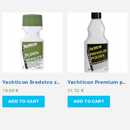
Yachticon Sredstvo za čišćenje cerada
Yachticon Premium politura s teflon-om
19,00
€
31,72
€
ADD TO CART
ADD TO CART