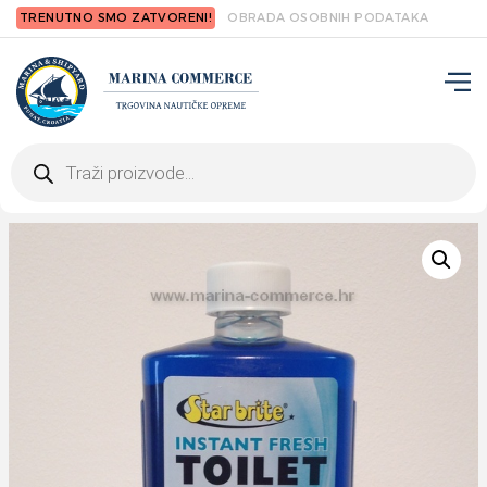
TRENUTNO SMO ZATVORENI!
OBRADA OSOBNIH PODATAKA
Products
search