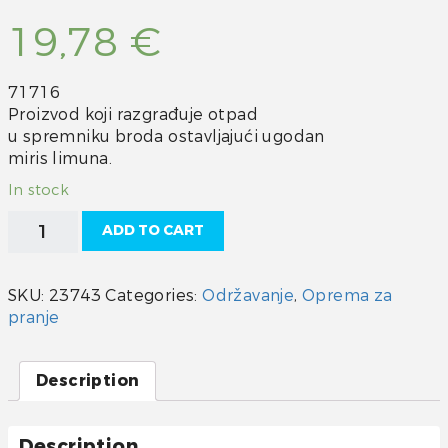
19,78
€
71716
Proizvod koji razgrađuje otpad
u spremniku broda ostavljajući ugodan
miris limuna.
In stock
Sredstvo
ADD TO CART
za
čišćenje
WC-
SKU:
23743
Categories:
Održavanje
,
Oprema za
a
pranje
Starbrite
quantity
Description
Description