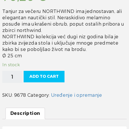
Tanjur za večeru NORTHWIND ima jednostavan, ali
elegantan nautički stil. Neraskidivo melamino
posuđe ima ukrašeni obrub, poput ostalih pribora u
zbirci northwind.
NORTHWIND kolekcija već dugi niz godina bila je
zbirka zvijezda stola i uključuje mnoge predmete
kako bi se poboljšao život na brodu.
Ø 25 cm
In stock
Tanjuri
ADD TO CART
Northwind
6/1
quantity
SKU:
9678
Category:
Uređenje i opremanje
Description