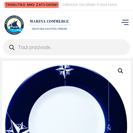
TRENUTNO SMO ZATVORENI!
OBRADA OSOBNIH PODATAKA
Products
search