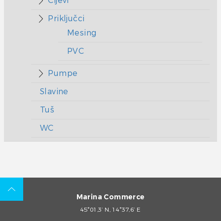
Cijevi
Priključci
Mesing
PVC
Pumpe
Slavine
Tuš
WC
Marina Commerce
45°01,3’ N, 14°37,6’ E