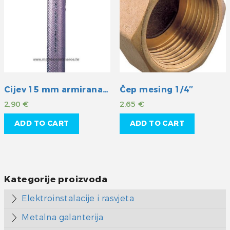
Cijev 15 mm armirana PVC
Čep mesing 1/4″
2,90
€
2,65
€
ADD TO CART
ADD TO CART
Kategorije proizvoda
Elektroinstalacije i rasvjeta
Metalna galanterija