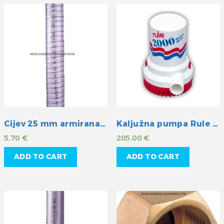
Cijev 25 mm armirana žicom
Kaljužna pumpa Rule 2000GPH 12V
5,70
€
205,00
€
ADD TO CART
ADD TO CART