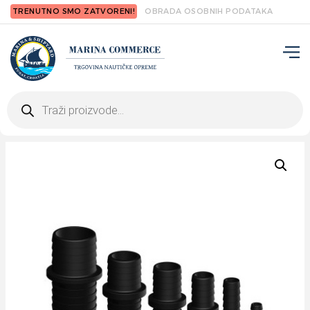
TRENUTNO SMO ZATVORENI!
OBRADA OSOBNIH PODATAKA
Products
search