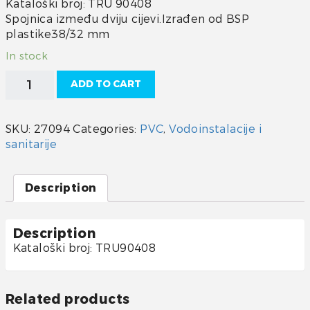
Kataloški broj: TRU 90408
Spojnica između dviju cijevi.Izrađen od BSP
plastike38/32 mm
In stock
Trudesign
ADD TO CART
redukcija
38/32
mm
SKU:
27094
Categories:
PVC
,
Vodoinstalacije i
quantity
sanitarije
Description
Description
Kataloški broj: TRU90408
Related products