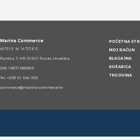
Marina Commerce
POČETNA STR
45°01,3’ N, 14°37,6’ E
MOJ RAČUN
Puntica 7, HR-51521 Punat, Hrvatska
BLAGAJNA
KOŠARICA
OIB 19871089969
TRGOVINA
Tel.
+385 51 654 303
commerce@marina-commerce.hr