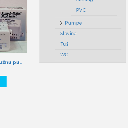
PVC
Pumpe
Slavine
Tuš
WC
Plovak za kaljužnu pumpu Rule
T