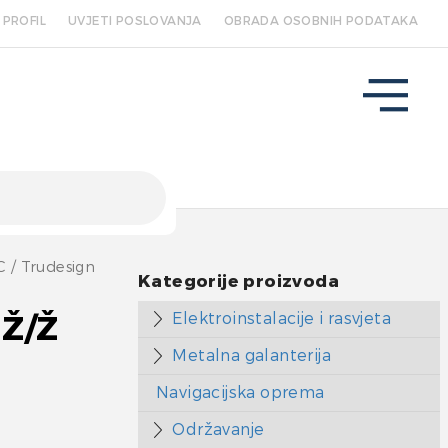
PROFIL
UVJETI POSLOVANJA
OBRADA OSOBNIH PODATAKA
C
/ Trudesign
Kategorije proizvoda
Elektroinstalacije i rasvjeta
 Ž/Ž
Metalna galanterija
Navigacijska oprema
Održavanje