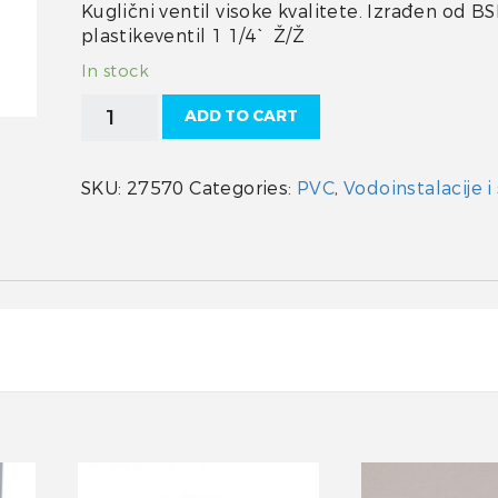
Kuglični ventil visoke kvalitete. Izrađen od B
plastikeventil 1 1/4` Ž/Ž
In stock
Trudesign
ADD TO CART
ventil
1
1/4
SKU:
27570
Categories:
PVC
,
Vodoinstalacije i 
´
Ž/
Ž
quantity