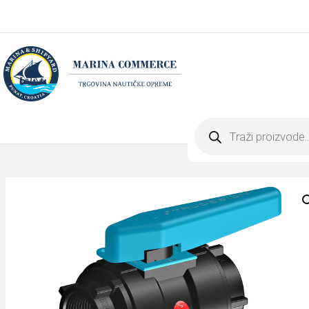
Products
search