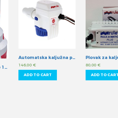
Automatska kaljužna pumpa 500GPH 12V
146,00
€
80,00
€
Kaljužna pumpa Rule 1500GPH 24V
ADD TO CART
ADD TO CAR