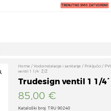
TRENUTNO SMO ZATVORENI!
Home
/
Vodoinstalacije i sanitarije
/
Priključci
/
PV
ventil 1 1/4´ Ž/Ž
Trudesign ventil 1 1/4´
85,00
€
Kataloški broj: TRU 90240