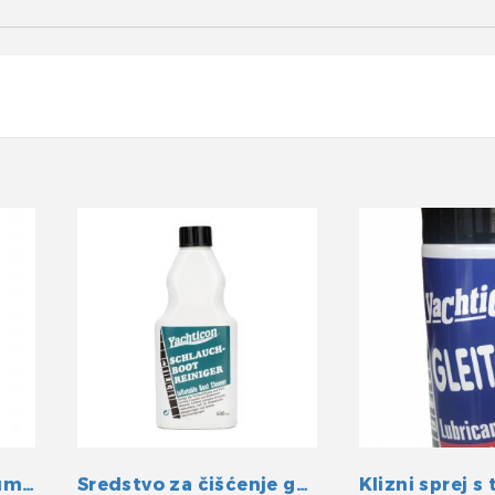
Tekućina za njegu gumenih površina
Sredstvo za čišćenje gumenih čamaca
Klizni sprej s