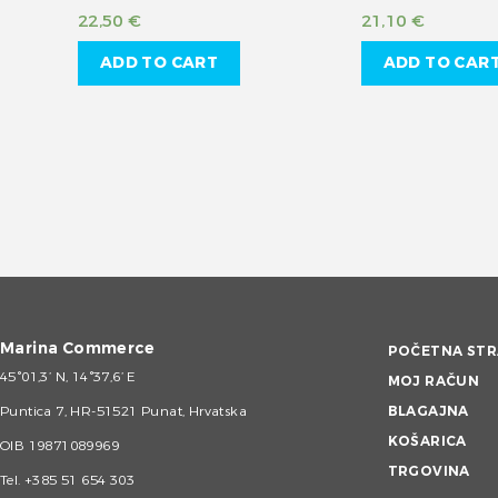
22,50
€
21,10
€
ADD TO CART
ADD TO CAR
Marina Commerce
POČETNA STR
45°01,3’ N, 14°37,6’ E
MOJ RAČUN
Puntica 7, HR-51521 Punat, Hrvatska
BLAGAJNA
KOŠARICA
OIB 19871089969
TRGOVINA
Tel.
+385 51 654 303