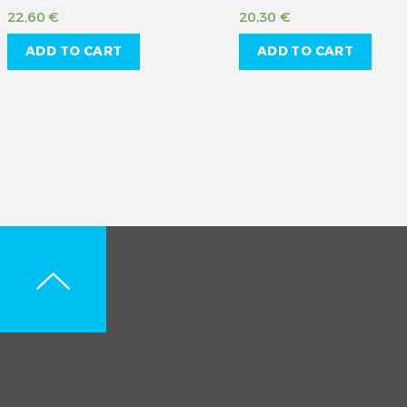
22,60
€
20,30
€
ADD TO CART
ADD TO CART