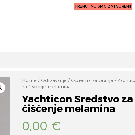
TRENUTNO SMO ZATVORENI!
Home
/
Održavanje
/
Oprema za pranje
/ Yachtic
za čišćenje melamina
Yachticon Sredstvo za
čišćenje melamina
0,00
€