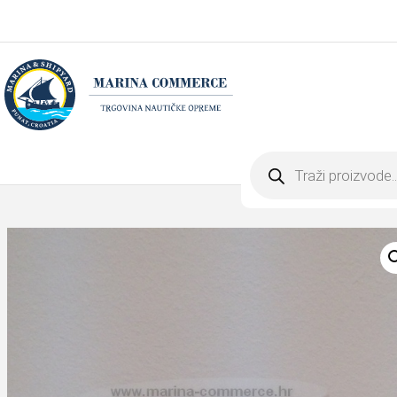
Products
search