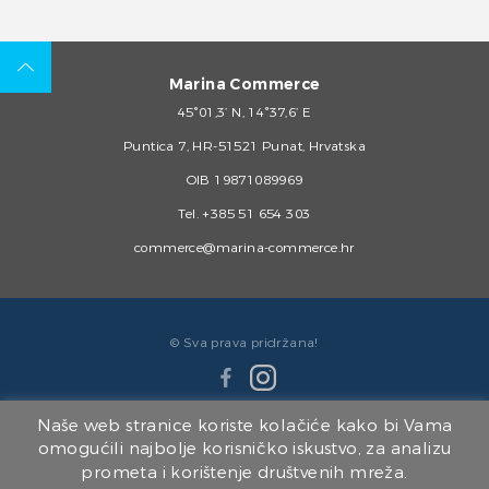
Marina Commerce
45°01,3’ N, 14°37,6’ E
Puntica 7, HR-51521 Punat, Hrvatska
OIB 19871089969
Tel.
+385 51 654 303
commerce@marina-commerce.hr
© Sva prava pridržana!
Naše web stranice koriste kolačiće kako bi Vama
omogućili najbolje korisničko iskustvo, za analizu
prometa i korištenje društvenih mreža.