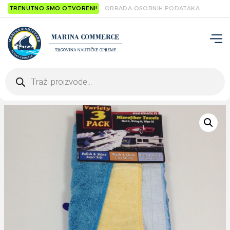
TRENUTNO SMO OTVORENI!
OBRADA OSOBNIH PODATAKA
Products
search