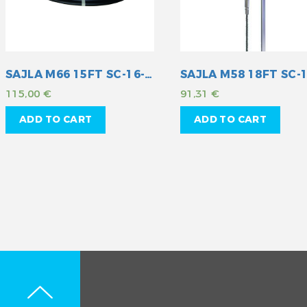
SAJLA M66 15FT SC-16-015
115,00
€
91,31
€
ADD TO CART
ADD TO CART