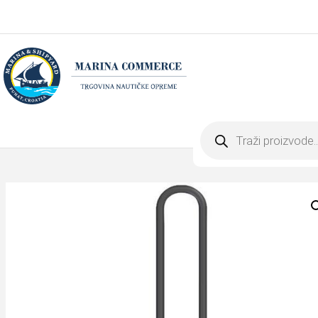
Products
search