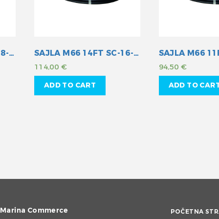
SAJLA M58 18FT SC-18-018
SAJLA M66 14FT SC-16-014
114,00
€
94,50
€
ADD TO CART
ADD TO CAR
Marina Commerce
POČETNA STR