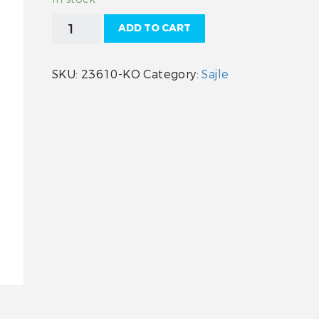
SAJLA
ADD TO CART
15FT
EC-
033-
SKU:
23610-KO
Category:
Sajle
15
MULT
quantity