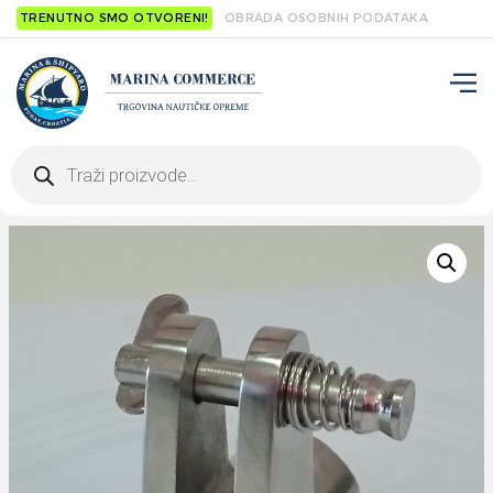
TRENUTNO SMO OTVORENI!
OBRADA OSOBNIH PODATAKA
Products
search