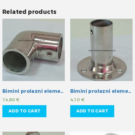
Related products
Bimini prolazni element INOX 25 mm
Bimini prolazni element INOX 22 mm
14,80
€
4,10
€
ADD TO CART
ADD TO CART