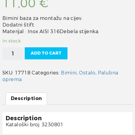
11,00
€
Bimini baza za montažu na cijev.
Dodatni štift.
Materijal : Inox AISI 316Debela stijenka.
In stock
Bimini
ADD TO CART
baza
inox
quantity
SKU:
17718
Categories:
Bimini
,
Ostalo
,
Palubna
oprema
Description
Description
Kataloški broj: 3230801