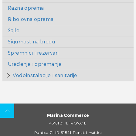
Razna oprema
Ribolovna oprema
Sajle
Sigurnost na brodu
Spremnici i rezervari
Uređenje i opremanje
Vodoinstalacije i sanitarije
Marina Commerce
45°01,3’ N, 14°37,6’ E
Puntica 7, HR-51521 Punat, Hrvatska