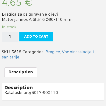
4,65
€
Bragica za osiguravanje cijevi.
Materijal inox AISI 316.Ø90-110 mm
In stock
Bragica
ADD TO CART
90-
110
quantity
SKU:
5618
Categories:
Bragice
,
Vodoinstalacije i
sanitarije
Description
Description
Kataloški broj:3017-90X110