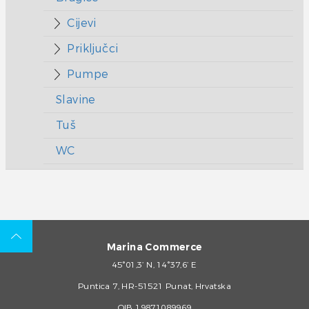
Cijevi
Priključci
Pumpe
Slavine
Tuš
WC
Marina Commerce
45°01,3’ N, 14°37,6’ E
Puntica 7, HR-51521 Punat, Hrvatska
OIB 19871089969