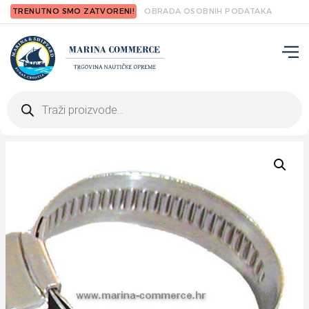
TRENUTNO SMO ZATVORENI!
OBRADA OSOBNIH PODATAKA
Products
search