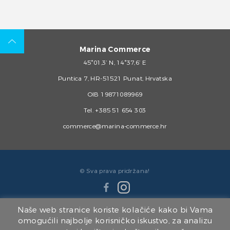
Marina Commerce
45°01,3’ N, 14°37,6’ E
Puntica 7, HR-51521 Punat, Hrvatska
OIB 19871089969
Tel.
+385 51 654 303
commerce@marina-commerce.hr
© Sva prava pridržana!
Naše web stranice koriste kolačiće kako bi Vama
omogućili najbolje korisničko iskustvo, za analizu