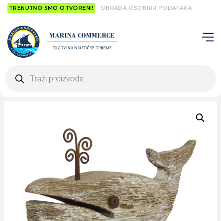
TRENUTNO SMO OTVORENI!
OBRADA OSOBNIH PODATAKA
Products
search