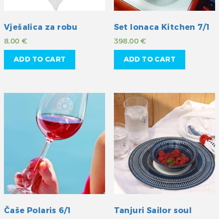
Vješalica za robu
Set lonaca Kitchen 7/1
8,00
€
398,00
€
ADD TO CART
ADD TO CART
Čaše Polaris 6/1
Tanjuri Sailor soul