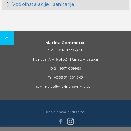
Vodoinstalacije i sanitarije
Marina Commerce
45°01,3’ N, 14°37,6’ E
Puntica 7, HR-51521 Punat, Hrvatska
OIB 19871089969
Tel.
+385 51 654 303
commerce@marina-commerce.hr
© Sva prava pridržana!