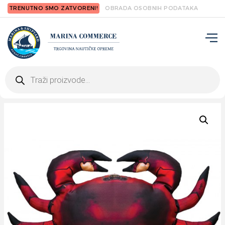
TRENUTNO SMO ZATVORENI!
OBRADA OSOBNIH PODATAKA
Products
search