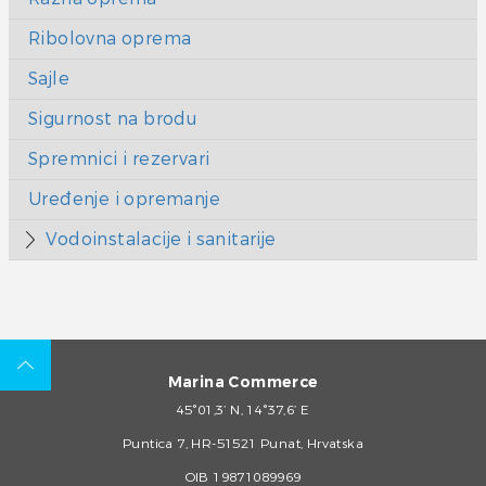
Ribolovna oprema
Sajle
Sigurnost na brodu
Spremnici i rezervari
Uređenje i opremanje
Vodoinstalacije i sanitarije
Marina Commerce
45°01,3’ N, 14°37,6’ E
Puntica 7, HR-51521 Punat, Hrvatska
OIB 19871089969