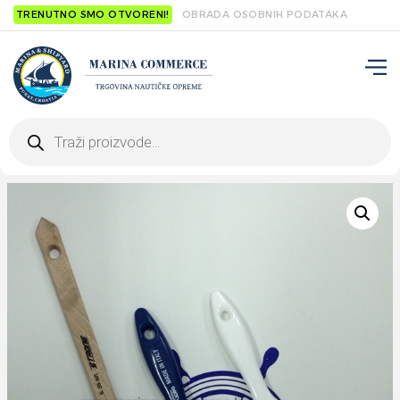
TRENUTNO SMO OTVORENI!
OBRADA OSOBNIH PODATAKA
Products
search