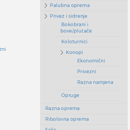
Palubna oprema
Privez i sidrenje
Bokobrani i
bove/plutače
Koloturnici
zni
Konopi
Ekonomični
Privezni
Razna namjena
Opruge
Razna oprema
Ribolovna oprema
Sajle