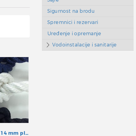
Sigurnost na brodu
Spremnici i rezervari
Uređenje i opremanje
Vodoinstalacije i sanitarije
Konop sukani 14 mm plavi