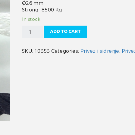
Ø26 mm
Strong- 8500 Kg
In stock
Konop
ADD TO CART
sukani
26
mm
SKU:
10353
Categories:
Privez i sidrenje
,
Prive
quantity