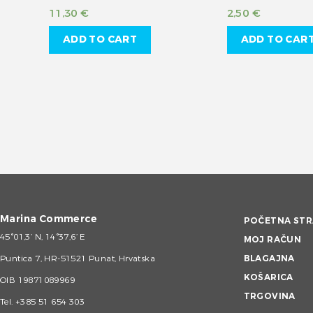
11,30
€
2,50
€
ADD TO CART
ADD TO CAR
Marina Commerce
POČETNA STR
45°01,3’ N, 14°37,6’ E
MOJ RAČUN
Puntica 7, HR-51521 Punat, Hrvatska
BLAGAJNA
KOŠARICA
OIB 19871089969
TRGOVINA
Tel.
+385 51 654 303