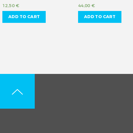
12,50
€
44,00
€
ADD TO CART
ADD TO CART