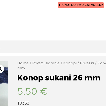
TRENUTNO SMO ZATVORENI!
Home
/
Privez i sidrenje
/
Konopi
/
Privezni
/ Kono
mm
Konop sukani 26 mm
5,50
€
10353