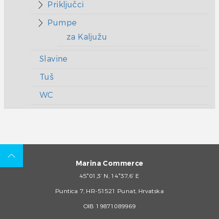
Priključci
Pumpe
za Kaljužu
Slavine
Tuš
WC
Marina Commerce
45°01,3’ N, 14°37,6’ E
Puntica 7, HR-51521 Punat, Hrvatska
OIB 19871089969