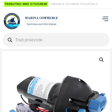
TRENUTNO SMO OTVORENI!
OBRADA OSOBNIH PODATAKA
Products
search