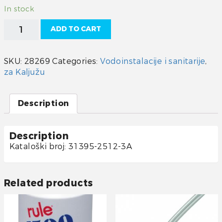
In stock
PAR-
ADD TO CART
MAX
3
-
SKU:
28269
Categories:
Vodoinstalacije i sanitarije
,
tlačno
za Kaljužu
kontrolirana
pumpa
12V
Description
quantity
Description
Kataloški broj: 31395-2512-3A
Related products