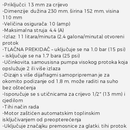
-Priključci: 13 mm za crijevo
-Dimenzije: dužina 230 mm, širina 152 mm, visina
110 mm
-Veličina osigurača: 10 (amp)
-Maksimalna struja: 4,4 (A)
-Izlaz: 11 litara/minuta (2,4 galona/minuta) otvoreni
protok
-TLAČNA PREKIDAČ – uključuje se na 1,0 bar (15 psi)
– isključuje se na 1,7 bara (25 psi)
-Učinkovita, samousisna pumpa visokog protoka koja
opslužuje 2 ili više izlaza
-Dizajn s više dijafragmi samopripreman je za
okomito podizanje od 1,8 m, može raditi na suho
bez oštećenja
-Isporučuje se s utičnicama za crijevo 1/2″ (13 mm) i
cjedilom
-Tihi način rada
-Motor zaštićen automatskim toplinskim
isključivanjem od preopterećenja
-Uključuje značajku premosnice za glatki, tihi protok.