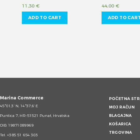
11,30
€
44,00
€
ADD TO CART
ADD TO CAR
Marina Commerce
POČETNA STR
45°01,3’ N, 14°37,6’ E
MOJ RAČUN
Puntica 7, HR-51521 Punat, Hrvatska
BLAGAJNA
KOŠARICA
OIB 19871089969
TRGOVINA
Tel.
+385 51 654 303