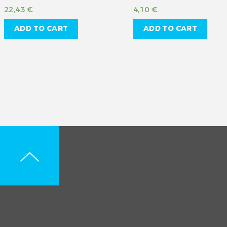
22,43
€
4,10
€
ADD TO CART
ADD TO CART