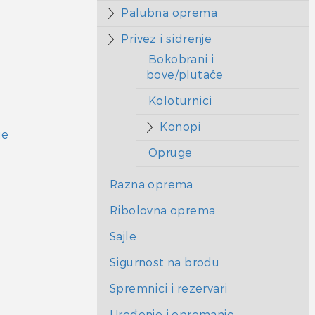
Palubna oprema
Privez i sidrenje
Bokobrani i
bove/plutače
Koloturnici
Konopi
je
Opruge
Razna oprema
Ribolovna oprema
Sajle
Sigurnost na brodu
Spremnici i rezervari
Uređenje i opremanje