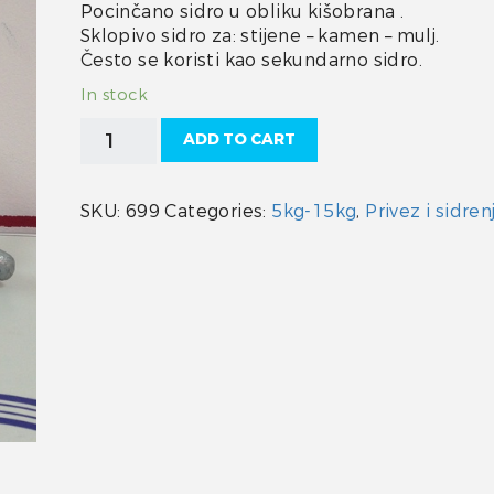
Pocinčano sidro u obliku kišobrana .
Sklopivo sidro za: stijene – kamen – mulj.
Često se koristi kao sekundarno sidro.
In stock
Sidro
ADD TO CART
kišobran
6
kg
SKU:
699
Categories:
5kg-15kg
,
Privez i sidren
quantity