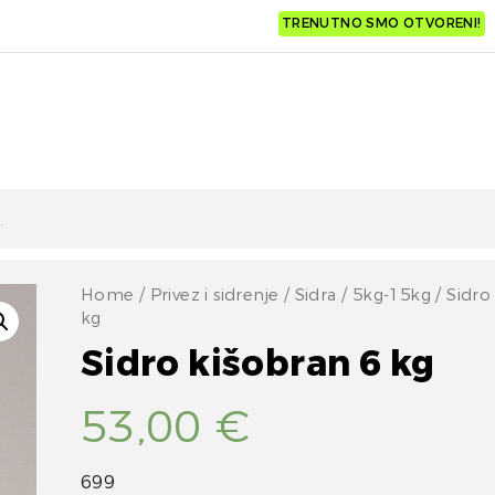
TRENUTNO SMO OTVORENI!
Home
/
Privez i sidrenje
/
Sidra
/
5kg-15kg
/ Sidro
kg
Sidro kišobran 6 kg
53,00
€
699