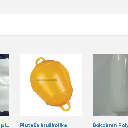
Konop sukani 18 mm plavi
Plutača kruškolika
Bokobran Pol