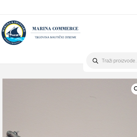
Products
search