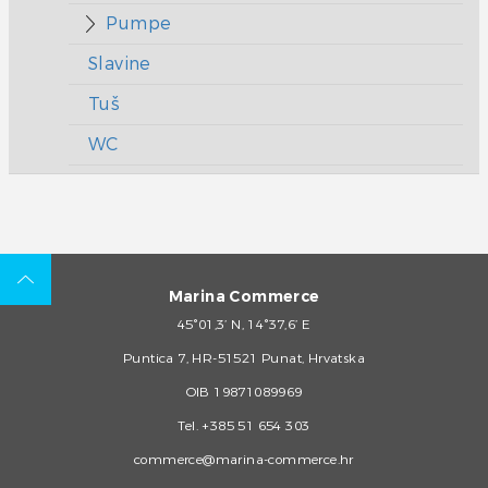
Pumpe
Slavine
Tuš
WC
Marina Commerce
45°01,3’ N, 14°37,6’ E
Puntica 7, HR-51521 Punat, Hrvatska
OIB 19871089969
Tel.
+385 51 654 303
commerce@marina-commerce.hr