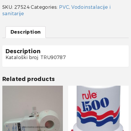
19/19/25
SKU:
27524
Categories:
PVC
,
Vodoinstalacije i
mm
sanitarije
quantity
Description
Description
Kataloški broj: TRU90787
Related products