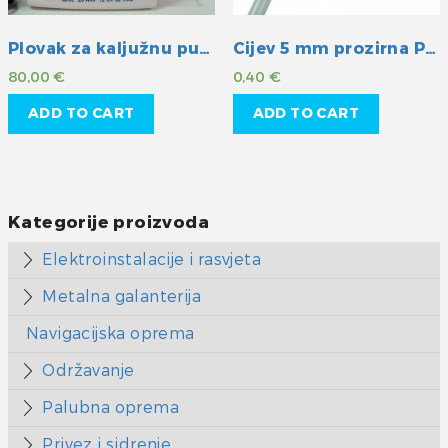
Plovak za kaljužnu pumpu Rule
Cijev 5 mm prozirna PVC
80,00
€
0,40
€
ADD TO CART
ADD TO CART
Kategorije proizvoda
Elektroinstalacije i rasvjeta
Metalna galanterija
Navigacijska oprema
Održavanje
Palubna oprema
Privez i sidrenje