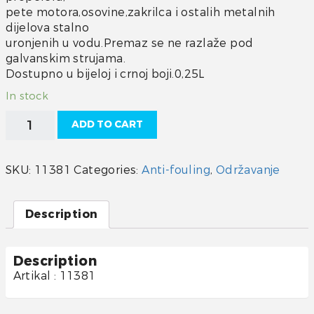
pete motora,osovine,zakrilca i ostalih metalnih
dijelova stalno
uronjenih u vodu.Premaz se ne razlaže pod
galvanskim strujama.
Dostupno u bijeloj i crnoj boji.0,25L
In stock
Velox
ADD TO CART
plus
quantity
SKU:
11381
Categories:
Anti-fouling
,
Održavanje
Description
Description
Artikal : 11381