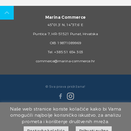
Marina Commerce
45°01,3’ N, 14°37,6’ E
Puntica 7, HR-51521 Punat, Hrvatska
OIB 19871089969
Tel.
+385 51 654 303
commerce@marina-commerce.hr
© Sva prava pridržana!
Naše web stranice koriste kolačiće kako bi Vama
omogućili najbolje korisničko iskustvo, za analizu
prometa i korištenje društvenih mreža.
Članice Marina Punat Grupe:
Postavke kolačića
Prihvati nužne