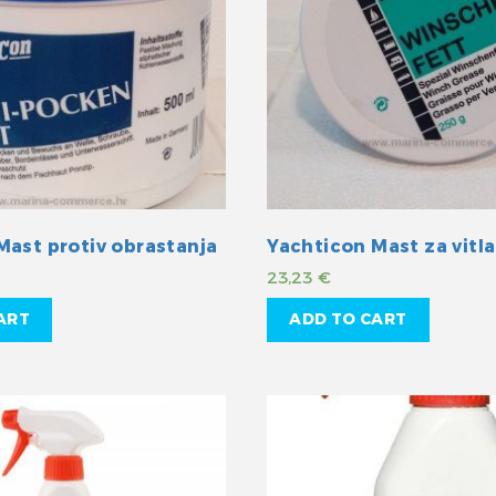
Mast protiv obrastanja
Yachticon Mast za vitla
23,23
€
ART
ADD TO CART