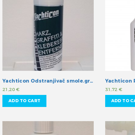
Yachticon Odstranjivač smole.grafita i ostataka od ljepila
21,20
€
31,72
€
ADD TO CART
ADD TO C