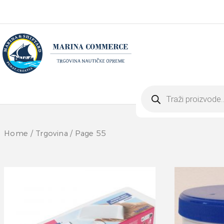
Products
search
Home
/
Trgovina
/ Page 55