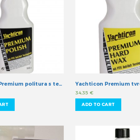
Yachticon Premium politura s teflon-om
34,35
€
ART
ADD TO CART