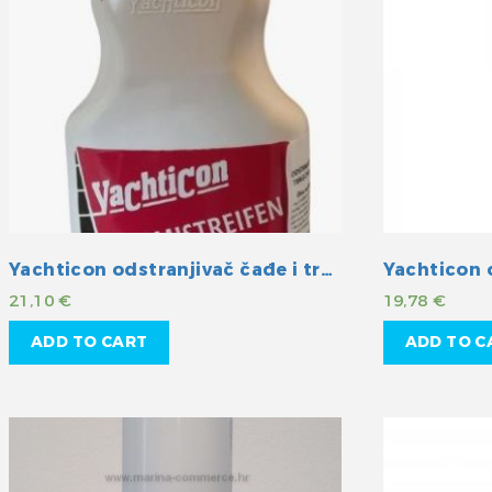
Yachticon odstranjivač čađe i tragova od guma
21,10
€
19,78
€
ADD TO CART
ADD TO C