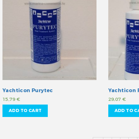
Yachticon Purytec
Yachticon 
15,79
€
29,07
€
ADD TO CART
ADD TO C