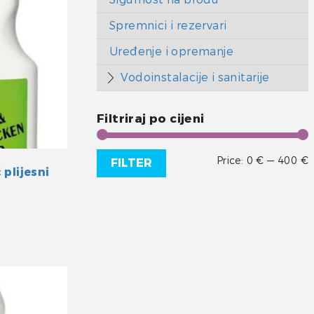
Spremnici i rezervari
Uređenje i opremanje
Vodoinstalacije i sanitarije
Filtriraj po cijeni
Price:
0 €
—
400 €
FILTER
plijesni