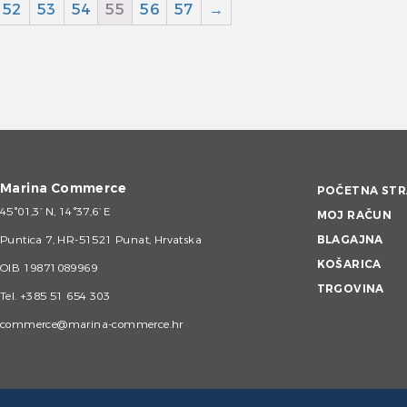
52
53
54
55
56
57
→
Marina Commerce
POČETNA STR
45°01,3’ N, 14°37,6’ E
MOJ RAČUN
Puntica 7, HR-51521 Punat, Hrvatska
BLAGAJNA
KOŠARICA
OIB 19871089969
TRGOVINA
Tel.
+385 51 654 303
commerce@marina-commerce.hr