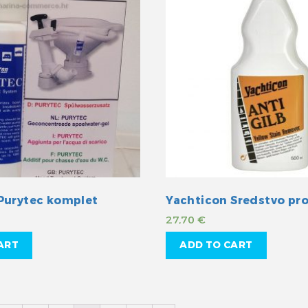
Purytec komplet
27,70
€
ART
ADD TO CART