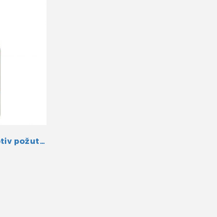
Yachticon Sredstvo protiv požutjelosti