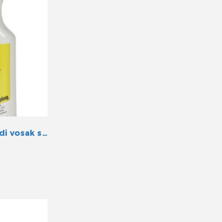
Yachticon Premium tvrdi vosak s teflonom