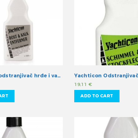
Yachticon odstranjivač hrđe i vapnenca
Yachticon Odstranjivač 
19,11
€
ART
ADD TO CART