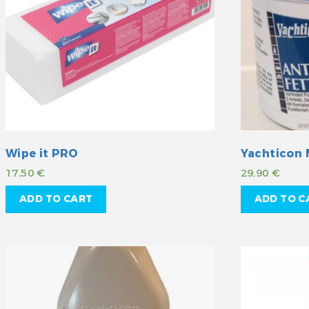
Wipe it PRO
Yachticon 
17,50
€
29,90
€
ADD TO CART
ADD TO C