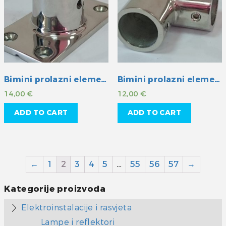
Bimini prolazni element INOX 22 mm
Bimini prolazni element INOX 22 mm
14,00
€
12,00
€
ADD TO CART
ADD TO CART
←
1
2
3
4
5
…
55
56
57
→
Kategorije proizvoda
Elektroinstalacije i rasvjeta
Lampe i reflektori