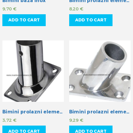
Bimini baza inox
Bimini prolazni element INOX 20 mm
9,70
€
8,20
€
ADD TO CART
ADD TO CART
Bimini prolazni element INOX 22 mm
Bimini prolazni element INOX 22 mm
3,72
€
9,29
€
ADD TO CART
ADD TO CART