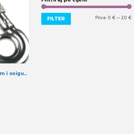
Price:
0 €
—
20 €
FILTER
Karabin inox A4 s očicom i osiguranjem 120mm