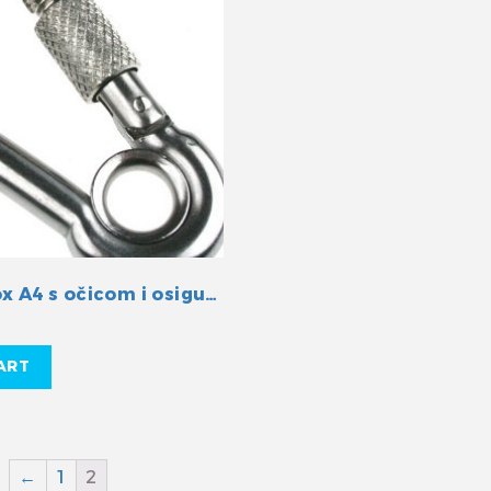
Karabin inox A4 s očicom i osiguranjem 80mm
ART
←
1
2