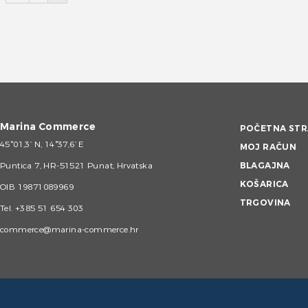
Marina Commerce
POČETNA STR
45°01,3’ N, 14°37,6’ E
MOJ RAČUN
Puntica 7, HR-51521 Punat, Hrvatska
BLAGAJNA
KOŠARICA
OIB 19871089969
TRGOVINA
Tel.
+385 51 654 303
commerce@marina-commerce.hr