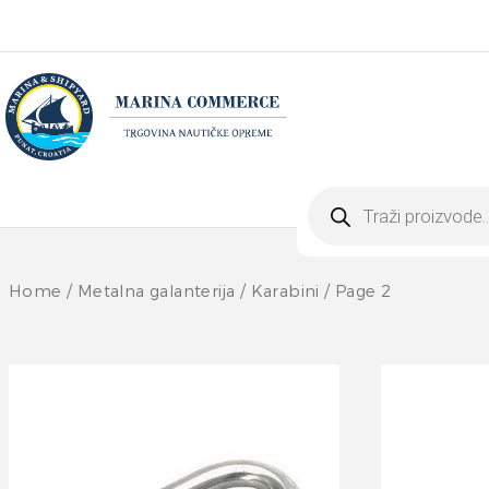
Products
search
Home
/
Metalna galanterija
/
Karabini
/ Page 2