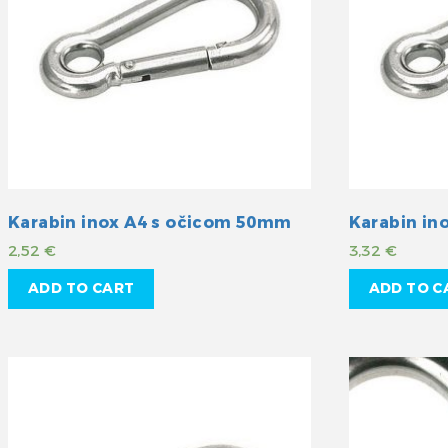
Karabin inox A4 s očicom 50mm
Karabin in
2,52
€
3,32
€
ADD TO CART
ADD TO C