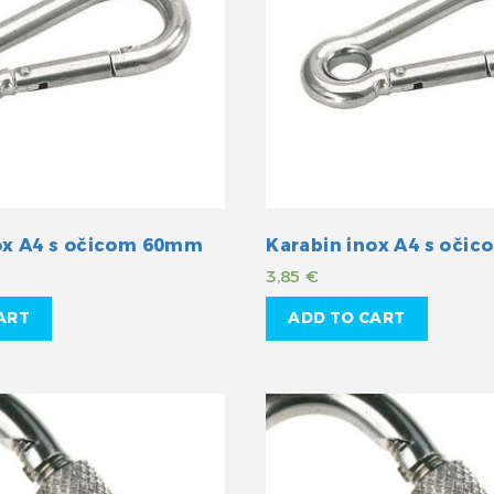
ox A4 s očicom 60mm
Karabin inox A4 s oči
3,85
€
ART
ADD TO CART