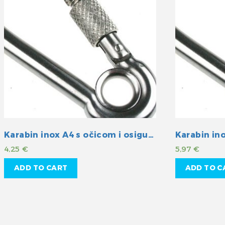
Karabin inox A4 s očicom i osiguranjem 60mm
4,25
€
5,97
€
ADD TO CART
ADD TO C