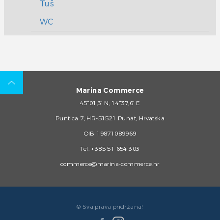
Tuš
WC
Marina Commerce
45°01,3’ N, 14°37,6’ E
Puntica 7, HR-51521 Punat, Hrvatska
OIB 19871089969
Tel.
+385 51 654 303
commerce@marina-commerce.hr
© Sva prava pridržana!