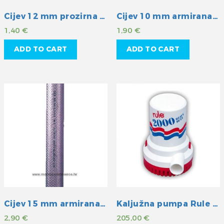
Cijev 12 mm prozirna PVC
Cijev 10 mm armirana žicom
1,40
€
1,90
€
ADD TO CART
ADD TO CART
Cijev 15 mm armirana PVC
Kaljužna pumpa Rule 2000GPH 12V
2,90
€
205,00
€