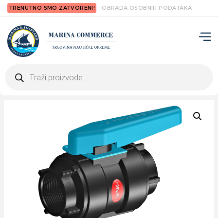
TRENUTNO SMO ZATVORENI!
OBRADA OSOBNIH PODATAKA
Products
search