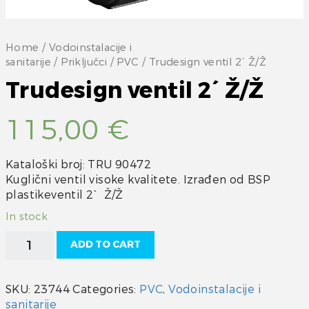
Home
/
Vodoinstalacije i
sanitarije
/
Priključci
/
PVC
/ Trudesign ventil 2´ Ž/Ž
Trudesign ventil 2´ Ž/Ž
115,00
€
Kataloški broj: TRU 90472
Kuglični ventil visoke kvalitete. Izrađen od BSP
plastikeventil 2` Ž/Ž
In stock
Trudesign
ADD TO CART
ventil
2
´
SKU:
23744
Categories:
PVC
,
Vodoinstalacije i
Ž/
sanitarije